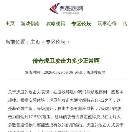
主页
游戏指南
攻略秘籍
玩家心得
传
专区论坛
当前位置：
主页
>
专区论坛
>
传奇虎卫攻击力多少正常啊
发表时间：2026-05-29 09:36
来源：西递搜服网
关于虎卫的攻击力表现，在游戏环境中我们能够观察到一些基本
规律。根据实际体验，虎卫的攻击力通常维持在17-32之间，这
是基础属性值，等级提升，攻击力会有相应成长，7级虎卫的攻
击力能达到17-53的范围。这样的攻击力设定使得虎卫在面对大
多数普通怪物时都能造成有效的伤害输出。虎卫的攻击方式属于