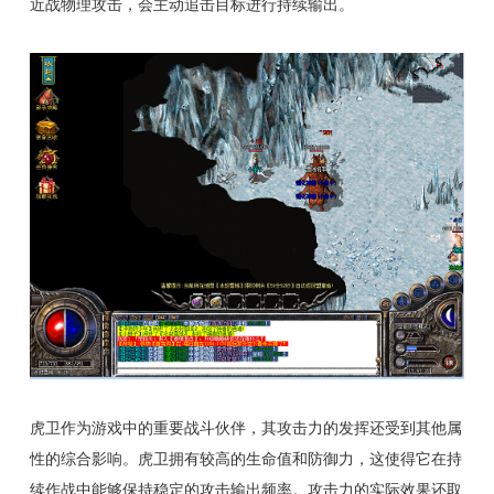
近战物理攻击，会主动追击目标进行持续输出。
虎卫作为游戏中的重要战斗伙伴，其攻击力的发挥还受到其他属
性的综合影响。虎卫拥有较高的生命值和防御力，这使得它在持
续作战中能够保持稳定的攻击输出频率。攻击力的实际效果还取