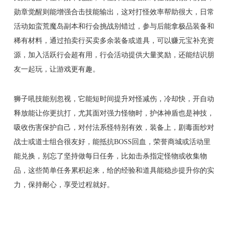
勋章觉醒则能增强合击技能输出，这对打怪效率帮助很大，日常
活动如蛮荒魔岛副本和行会挑战别错过，参与后能拿极品装备和
稀有材料，通过拍卖行买卖多余装备或道具，可以赚元宝补充资
源，加入活跃行会超有用，行会活动提供大量奖励，还能结识朋
友一起玩，让游戏更有趣。
狮子吼技能别忽视，它能短时间提升对怪减伤，冷却快，开自动
释放能让你更抗打，尤其面对强力怪物时，护体神盾也是神技，
吸收伤害保护自己，对付法系怪特别有效，装备上，剧毒面纱对
战士或道士组合很友好，能抵抗BOSS回血，荣誉商城或活动里
能兑换，别忘了坚持做每日任务，比如击杀指定怪物或收集物
品，这些简单任务累积起来，给的经验和道具能稳步提升你的实
力，保持耐心，享受过程就好。