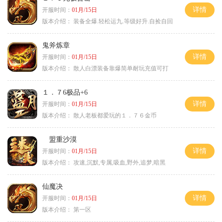
详情
开服时间：
01月/15日
版本介绍：
装备全爆.轻松运九.等级好升.自捡自回
鬼斧炼章
详情
开服时间：
01月/15日
版本介绍：
散人白漂装备靠爆简单耐玩充值可打
１．７6极品+6
详情
开服时间：
01月/15日
版本介绍：
散人老板都爱玩的１．７６金币
盟重沙漠
详情
开服时间：
01月/15日
版本介绍：
攻速,沉默,专属,吸血,野外,追梦,暗黑
仙魔决
详情
开服时间：
01月/15日
版本介绍：
第一区