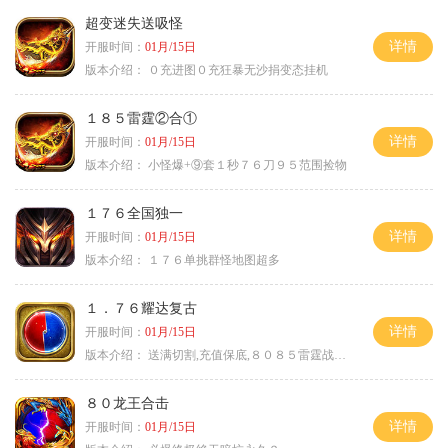
超变迷失送吸怪
详情
开服时间：
01月/15日
版本介绍：
０充进图０充狂暴无沙捐变态挂机
１８５雷霆②合①
详情
开服时间：
01月/15日
版本介绍：
小怪爆+⑨套１秒７６刀９５范围捡物
１７６全国独一
详情
开服时间：
01月/15日
版本介绍：
１７６单挑群怪地图超多
１．７６耀达复古
详情
开服时间：
01月/15日
版本介绍：
送满切割,充值保底,８０８５雷霆战神微变
８０龙王合击
详情
开服时间：
01月/15日