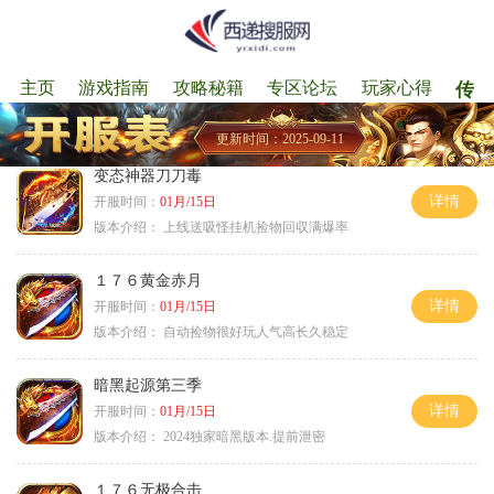
主页
游戏指南
攻略秘籍
专区论坛
玩家心得
传奇
更新时间：2025-09-11
变态神器刀刀毒
详情
开服时间：
01月/15日
版本介绍：
上线送吸怪挂机捡物回収满爆率
１７６黄金赤月
详情
开服时间：
01月/15日
版本介绍：
自动捡物很好玩人气高长久稳定
暗黑起源第三季
详情
开服时间：
01月/15日
版本介绍：
2024独家暗黑版本.提前泄密
１７６无极合击