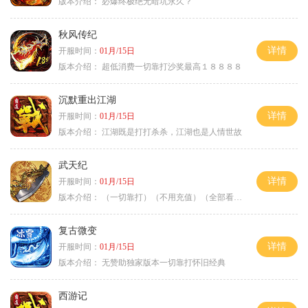
版本介绍：
必爆终极绝无暗坑永久？
秋风传纪
详情
开服时间：
01月/15日
版本介绍：
超低消费一切靠打沙奖最高１８８８８
沉默重出江湖
详情
开服时间：
01月/15日
版本介绍：
江湖既是打打杀杀，江湖也是人情世故
武天纪
详情
开服时间：
01月/15日
版本介绍：
（一切靠打）（不用充值）（全部看脸）
复古微变
详情
开服时间：
01月/15日
版本介绍：
无赞助独家版本一切靠打怀旧经典
西游记