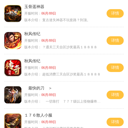
玉骨遥神器
详情
开服时间：
06月/09日
版本介绍：
复古迷失神器不玩套路？到顶。
秋风传纪
详情
开服时间：
06月/09日
版本介绍：
？通关三天合区沙奖最高１８８８８
秋风传纪
详情
开服时间：
06月/09日
版本介绍：
超低消费三天合区沙奖最高１８８８８
最快的刀 ＞
详情
开服时间：
06月/09日
版本介绍：
一切靠打 ７７７级以上怪物爆终极 ＞
１７６散人小服
详情
开服时间：
06月/09日