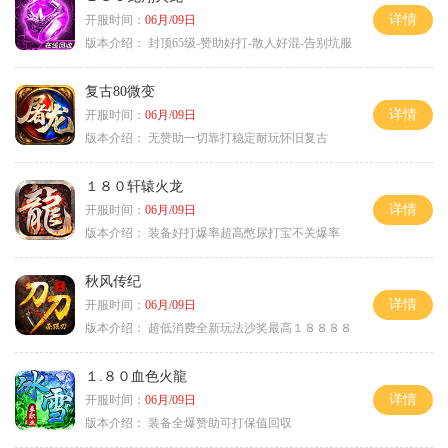
详情
开服时间：
06月/09日
版本介绍：
封顶65级-赞助好打-散人好混-告别坑服
复古80微变
详情
开服时间：
06月/09日
版本介绍：
无赞助一切靠打稳定耐玩怀旧复古
１８０轩辕火龙
详情
开服时间：
06月/09日
版本介绍：
装备好打爆率超高憋尿打宝不关爆率
秋风传纪
详情
开服时间：
06月/09日
版本介绍：
超低消费全新玩法沙奖最高１８８８８
１.８０血色火龍
详情
开服时间：
06月/09日
版本介绍：
装备全爆赞助可打保值回収