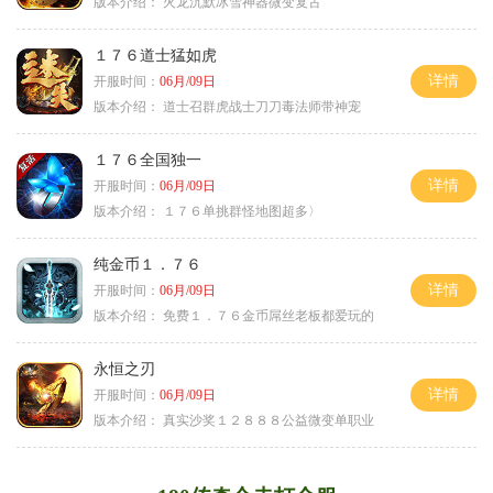
版本介绍：
火龙沉默冰雪神器微变复古
１７６道士猛如虎
详情
开服时间：
06月/09日
版本介绍：
道士召群虎战士刀刀毒法师带神宠
１７６全国独一
详情
开服时间：
06月/09日
版本介绍：
１７６单挑群怪地图超多〉
纯金币１．７６
详情
开服时间：
06月/09日
版本介绍：
免费１．７６金币屌丝老板都爱玩的
永恒之刃
详情
开服时间：
06月/09日
版本介绍：
真实沙奖１２８８８公益微变单职业