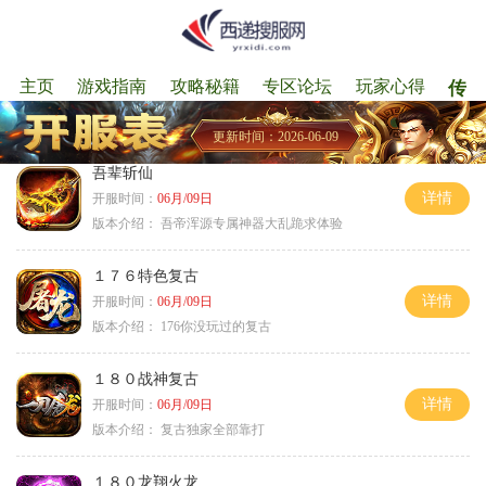
主页
游戏指南
攻略秘籍
专区论坛
玩家心得
传奇
更新时间：2026-06-09
吾辈斩仙
详情
开服时间：
06月/09日
版本介绍：
吾帝浑源专属神器大乱跪求体验
１７６特色复古
详情
开服时间：
06月/09日
版本介绍：
176你没玩过的复古
１８０战神复古
详情
开服时间：
06月/09日
版本介绍：
复古独家全部靠打
１８０龙翔火龙