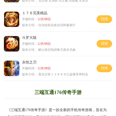
版本介绍：
无沙捐.无顶榜.无主播.无隐藏.无演员
１７６完美精品
详情
开服时间：
12月/09日
版本介绍：
自动挂机自捡自回终极靠打
斗罗大陆
详情
开服时间：
12月/09日
版本介绍：
解山海召地府唤天庭杀无赦
永恒之刃
详情
开服时间：
12月/09日
版本介绍：
真实沙奖１２８８８公益微变单职业
三端互通176传奇手游
《三端互通176传奇手游》是一款全新的手机传奇游戏，旨在为