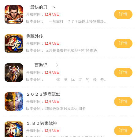
最快的刀 ＞
详情
开服时间：
12月/09日
版本介绍：
一切靠打 ７７７级以上怪物爆终极 ＞
典藏外传
详情
开服时间：
12月/09日
版本介绍：
无沙捐免费挂机极品+4打怪奇遇
西游记 〉
详情
开服时间：
12月/09日
版本介绍：
你 没 玩 过 的 传 奇 〉
２０２３逐鹿沉默
详情
开服时间：
12月/09日
版本介绍：
纯绿色版本只卖30元周卡
１.８０独家战神
详情
开服时间：
12月/09日