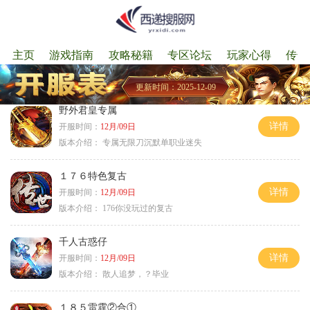
主页
游戏指南
攻略秘籍
专区论坛
玩家心得
传奇
更新时间：2025-12-09
野外君皇专属
详情
开服时间：
12月/09日
版本介绍：
专属无限刀沉默单职业迷失
１７６特色复古
详情
开服时间：
12月/09日
版本介绍：
176你没玩过的复古
千人古惑仔
详情
开服时间：
12月/09日
版本介绍：
散人追梦，？毕业
１８５雷霆②合①