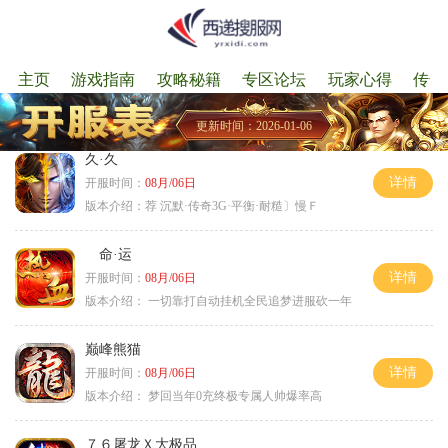
主页
游戏指南
攻略秘籍
专区论坛
玩家心得
传奇
更新时间：2026-01-06
久·久
详情
开服时间：
08月/06日
版本介绍：
荐 沉默·传奇3G·平衡·耐糙〕慢Ｆ
命·运
详情
开服时间：
08月/06日
版本介绍：
一切靠打自动挂机全民追梦进服砍一年
巅峰熊猫
详情
开服时间：
08月/06日
版本介绍：
梦回当年0充终极专属人帅爆率高
７６屠龙Ｘ大极品