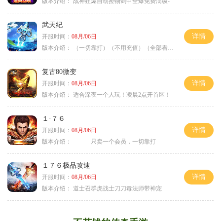
版本介绍：
战神狂爆自动捡物剑甲全爆免费满级-
武天纪
详情
开服时间：
08月/06日
版本介绍：
（一切靠打）（不用充值）（全部看脸）
复古80微变
详情
开服时间：
08月/06日
版本介绍：
适合深夜一个人玩！凌晨2点开首区！
１·７６
详情
开服时间：
08月/06日
版本介绍：
只卖一个会员，一切靠打
１７６极品攻速
详情
开服时间：
08月/06日
版本介绍：
道士召群虎战士刀刀毒法师带神宠