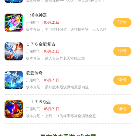
版本介绍：
适合深夜一个人玩！凌晨2点开首区！
斩魂神器
详情
开服时间：
05月/21日
版本介绍：
零门槛打保值 送挂机捡物 三天合区
１７６金龍复古
详情
开服时间：
05月/21日
版本介绍：
散人首选养老天堂纯公益
凌云传奇
详情
开服时间：
05月/21日
版本介绍：
最好版本最快微端最强内挂
１７６极品
详情
开服时间：
05月/21日
版本介绍：
上线１０倍爆率零冲全满玩全服一