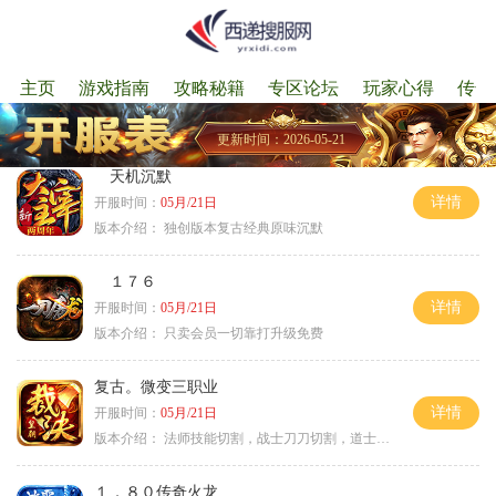
主页
游戏指南
攻略秘籍
专区论坛
玩家心得
传奇
更新时间：2026-05-21
天机沉默
详情
开服时间：
05月/21日
版本介绍：
独创版本复古经典原味沉默
１７６
详情
开服时间：
05月/21日
版本介绍：
只卖会员一切靠打升级免费
复古。微变三职业
详情
开服时间：
05月/21日
版本介绍：
法师技能切割，战士刀刀切割，道士宠物秒怪
１．８０传奇火龙