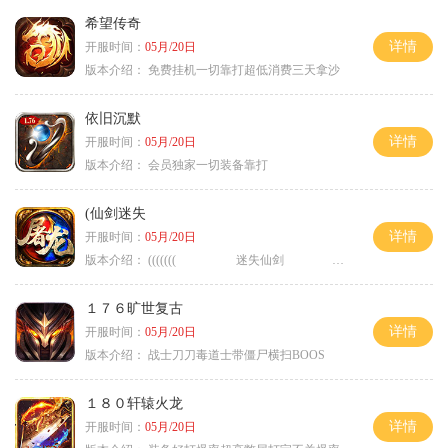
希望传奇
详情
开服时间：
05月/20日
版本介绍：
免费挂机一切靠打超低消费三天拿沙
依旧沉默
详情
开服时间：
05月/20日
版本介绍：
会员独家一切装备靠打
(仙剑迷失
详情
开服时间：
05月/20日
版本介绍：
((((((( 迷失仙剑 )))))
１７６旷世复古
详情
开服时间：
05月/20日
版本介绍：
战士刀刀毒道士带僵尸横扫BOOS
１８０轩辕火龙
详情
开服时间：
05月/20日