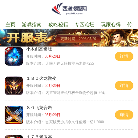
主页
游戏指南
攻略秘籍
专区论坛
玩家心得
传奇
更新时间：2026-05-20
小木剑高爆版
详情
开服时间：
05月/20日
版本介绍：
无限刀速无限技能乌木剑+255
１８０火龙微变
详情
开服时间：
05月/20日
版本介绍：
内置智能挂机终极全爆物价超值上线送神器
８０飞龙合击
详情
开服时间：
05月/20日
版本介绍：
独家版无沙捐永久保值爆一切1:2000回3
１７６老版本