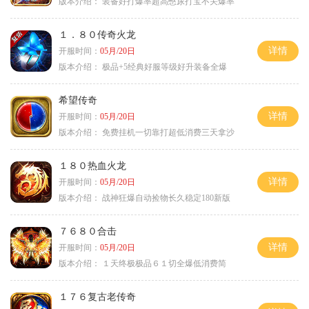
版本介绍：
装备好打爆率超高憋尿打宝不关爆率
１．８０传奇火龙
详情
开服时间：
05月/20日
版本介绍：
极品+5经典好服等级好升装备全爆
希望传奇
详情
开服时间：
05月/20日
版本介绍：
免费挂机一切靠打超低消费三天拿沙
１８０热血火龙
详情
开服时间：
05月/20日
版本介绍：
战神狂爆自动捡物长久稳定180新版
７６８０合击
详情
开服时间：
05月/20日
版本介绍：
１天终极极品６１切全爆低消费简
１７６复古老传奇