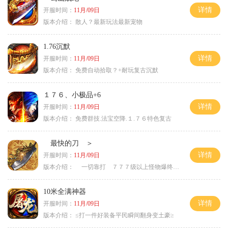
详情
开服时间：
11月/09日
版本介绍：
散人？最新玩法最新宠物
1.76沉默
详情
开服时间：
11月/09日
版本介绍：
免费自动拾取？+耐玩复古沉默
１７６、小极品+6
详情
开服时间：
11月/09日
版本介绍：
免费群技.法宝空降.１.７６特色复古
最快的刀 ＞
详情
开服时间：
11月/09日
版本介绍：
一切靠打 ７７７级以上怪物爆终极 ＞
10米全满神器
详情
开服时间：
11月/09日
版本介绍：
≤打一件好装备平民瞬间翻身变土豪≥