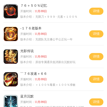
７６＋５０％记忆
详情
开服时间：
11月/09日
版本介绍：
无限刀＋９９９··元素＋１００％
-１７６老版本
详情
开服时间：
11月/09日
版本介绍：
无团队无主播公平公正玩一年
光影传说
详情
开服时间：
11月/09日
版本介绍：
原创专属通关低消新出沉默好玩
﹌７６攻速＋６６
详情
开服时间：
11月/09日
版本介绍：
＋１００％毒素＋１００％准敏
蓝月沉默
详情
开服时间：
11月/09日