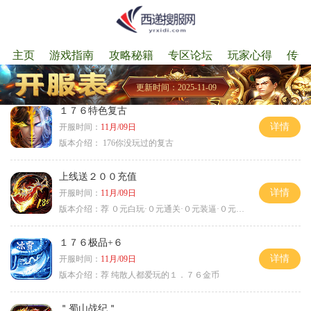
主页
游戏指南
攻略秘籍
专区论坛
玩家心得
传奇
更新时间：2025-11-09
１７６特色复古
详情
开服时间：
11月/09日
版本介绍：
176你没玩过的复古
上线送２００充值
详情
开服时间：
11月/09日
版本介绍：
荐 ０元白玩·０元通关·０元装逼·０元满赞
１７６极品+６
详情
开服时间：
11月/09日
版本介绍：
荐 纯散人都爱玩的１．７６金币
＂蜀山战纪＂