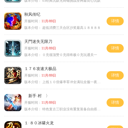
版本介绍：
03经典沉默无商铺挑战全网最良心沉默
秋风传纪
详情
开服时间：
11月/09日
版本介绍：
超低消费三天合区沙奖最高１８８８８
天門迷失无限刀
详情
开服时间：
11月/09日
版本介绍：
０充领顶赞０充得终极０充玩通关一
１７６攻速大极品
详情
开服时间：
11月/09日
版本介绍：
上线１０倍爆率零冲全满玩全服一夜终极
新手·村 〉
详情
开服时间：
11月/09日
版本介绍：
特色复古三职业没有重复装备自由搭配私
１·８０冰啸火龙