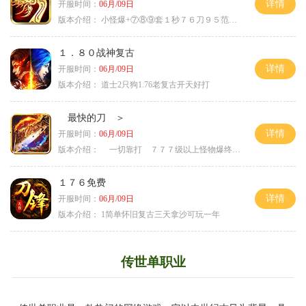
详情
开服时间：
06月/09日
版本介绍：
小怪爆+⑦⑧⑨套１秒７６刀９５范围捡
１．８０战神复古
详情
开服时间：
06月/09日
版本介绍：
道士2只狗1.76老复古开天好打
最快的刀 ＞
详情
开服时间：
06月/09日
版本介绍：
一切靠打 ７７７级以上怪物爆终极 ＞
１７６免费
详情
开服时间：
06月/09日
版本介绍：
1简单怀旧复古三天拿沙可玩一年
传世单职业