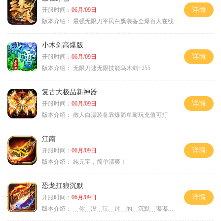
详情
开服时间：
06月/09日
版本介绍：
最强无限刀平民白飘装备全爆百人在线
小木剑高爆版
详情
开服时间：
06月/09日
版本介绍：
无限刀速无限技能乌木剑+255
复古大极品新神器
详情
开服时间：
06月/09日
版本介绍：
散人白漂装备靠爆简单耐玩充值可打
江南
详情
开服时间：
06月/09日
版本介绍：
纯元宝，简单清爽！
恐龙扛狼沉默
详情
开服时间：
06月/09日
版本介绍：
﹍你﹍没﹍玩﹍过﹍的﹍沉默﹍嘟嘟﹍武易﹍