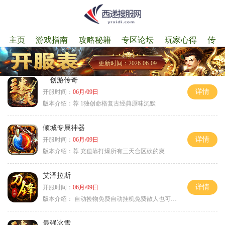
主页
游戏指南
攻略秘籍
专区论坛
玩家心得
传奇
更新时间：2026-06-09
创游传奇
详情
开服时间：
06月/09日
版本介绍：
荐 1独创命格复古经典原味沉默
倾城专属神器
详情
开服时间：
06月/09日
版本介绍：
荐 充值靠打爆所有三天合区砍的爽
艾泽拉斯
详情
开服时间：
06月/09日
版本介绍：
自动捡物免费自动挂机免费散人也可毕业
最强冰雪