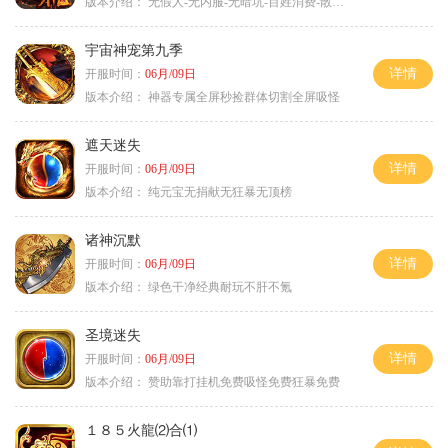
版本介绍：
无假人-无内服-无暗坑-百姓消费-散人首选
宇宙神宠第九季
详情
开服时间：
06月/09日
版本介绍：
神器专属全屏秒捡群体切割全屏吸怪
遮天迷失
详情
开服时间：
06月/09日
版本介绍：
纯元宝无捐献无狂暴无顶榜
诸神沉默
详情
开服时间：
06月/09日
版本介绍：
绿色干净经典耐玩不肝不氪
圣境迷失
详情
开服时间：
06月/09日
版本介绍：
赞助靠打挂机免费吸怪免费狂暴免费
１８５火龍⑵合⑴