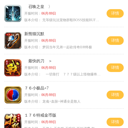
召唤之皇 〉
详情
开服时间：
06月/09日
版本介绍：
无等级玩法宠物群殴BOSS技能BUFF铭文B
新熊猫沉默
详情
开服时间：
06月/09日
版本介绍：
梦回当年兄弟一起砍传奇0冲终极
最快的刀 ＞
详情
开服时间：
06月/09日
版本介绍：
一切靠打 ７７７级以上怪物爆终极 ＞
７６小极品+7
详情
开服时间：
06月/09日
版本介绍：
龙魂+血脉+神通全是散人
１７６特戒金币版
详情
开服时间：
06月/09日