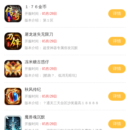
１·７６金币
详情
开服时间：
05月/29日
版本介绍：
第１区
屠龙迷失无限刀
详情
开服时间：
05月/29日
版本介绍：
超变神器专属倍攻沉默
冻米糖古惑仔
详情
开服时间：
05月/29日
版本介绍：
[酷跑？、低消无暗坑]
秋风传纪
详情
开服时间：
05月/29日
版本介绍：
？通关三天合区沙奖最高１８８８８
魔兽魂沉默
详情
开服时间：
05月/29日