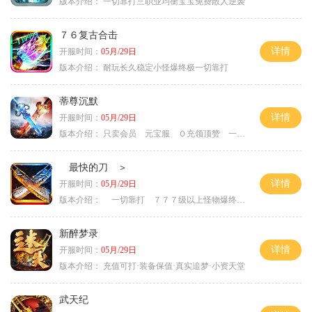
版本介绍：
一切靠打三职业均衡宝宝免费散人逆袭
７６复古合击
详情
开服时间：
05月/29日
版本介绍：
耐玩长久稳定小怪爆终极一切靠打
蒂尊沉默
详情
开服时间：
05月/29日
版本介绍：
只卖会员 元宝服 ０充领顶赞 一切靠打
最快的刀 ＞
详情
开服时间：
05月/29日
版本介绍：
一切靠打 ７７７级以上怪物爆终极 ＞
新醉梦录
详情
开服时间：
05月/29日
版本介绍：
充值可打·装备保值·真实追梦·小资天堂
武天纪