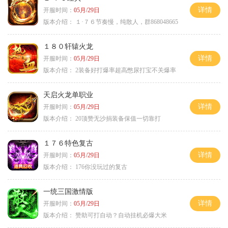
详情
开服时间：
05月/29日
版本介绍：
１·７６节奏慢，纯散人，群868048665
１８０轩辕火龙
详情
开服时间：
05月/29日
版本介绍：
2装备好打爆率超高憋尿打宝不关爆率
天启火龙单职业
详情
开服时间：
05月/29日
版本介绍：
20顶赞无沙捐装备保值一切靠打
１７６特色复古
详情
开服时间：
05月/29日
版本介绍：
176你没玩过的复古
一统三国激情版
详情
开服时间：
05月/29日
版本介绍：
赞助可打自动？自动挂机必爆大米