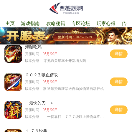
主页
游戏指南
攻略秘籍
专区论坛
玩家心得
传奇
更新时间：2026-05-29
海贼吃鸡
详情
开服时间：
05月/29日
版本介绍：
零氪通关爆率全开新增大陆
２０２⒊吸血倍攻
详情
开服时间：
05月/29日
版本介绍：
荐 送顶赞送狂暴送自动捡物送自动挂机
最快的刀 ＞
详情
开服时间：
05月/29日
版本介绍：
一切靠打 ７７７级以上怪物爆终极 ＞
１·７６经典