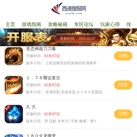
主页
游戏指南
攻略秘籍
专区论坛
玩家心得
传奇
更新时间：2026-02-07
变态神器刀刀毒
详情
开服时间：
02月/07日
版本介绍：
上线送吸怪挂机捡物回収满爆率
１．７６耀达复古
详情
开服时间：
02月/07日
版本介绍：
送满切割,充值保底,８０８５雷霆战神微变
久·久
详情
开服时间：
02月/07日
版本介绍：
荐 沉默·传奇3G·平衡·耐糙〕慢Ｆ
１８０火龙微变