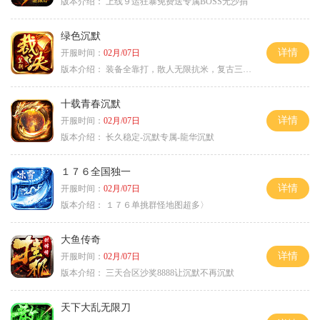
版本介绍：
上线９运狂暴免费送专属BOSS无沙捐
绿色沉默
详情
开服时间：
02月/07日
版本介绍：
装备全靠打，散人无限抗米，复古三天合区
十载青春沉默
详情
开服时间：
02月/07日
版本介绍：
长久稳定-沉默专属-龍华沉默
１７６全国独一
详情
开服时间：
02月/07日
版本介绍：
１７６单挑群怪地图超多〉
大鱼传奇
详情
开服时间：
02月/07日
版本介绍：
三天合区沙奖8888让沉默不再沉默
天下大乱无限刀