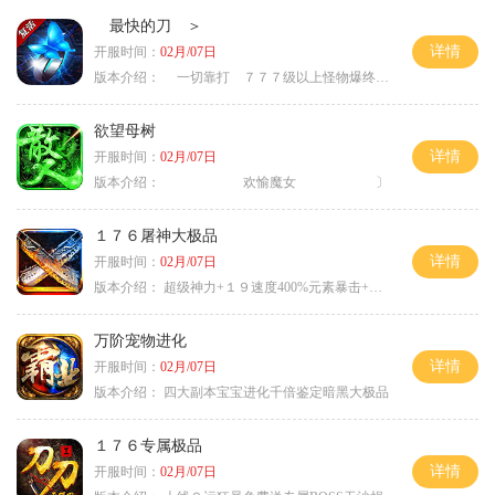
最快的刀 ＞
详情
开服时间：
02月/07日
版本介绍：
一切靠打 ７７７级以上怪物爆终极 ＞
欲望母树
详情
开服时间：
02月/07日
版本介绍：
欢愉魔女 〕
１７６屠神大极品
详情
开服时间：
02月/07日
版本介绍：
超级神力+１９速度400%元素暴击+６６
万阶宠物进化
详情
开服时间：
02月/07日
版本介绍：
四大副本宝宝进化千倍鉴定暗黑大极品
１７６专属极品
详情
开服时间：
02月/07日