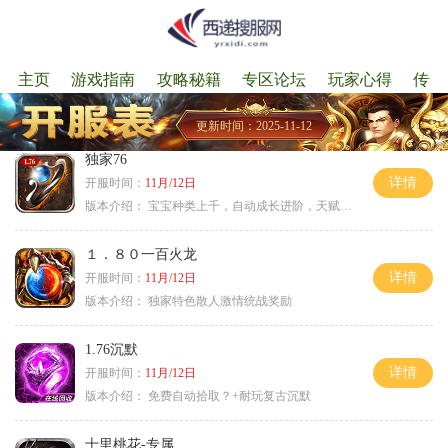
主页
游戏指南
攻略秘籍
专区论坛
玩家心得
传奇
更新时间：2025-11-12
独家76
详情
开服时间：
11月/12日
版本介绍：
宝宝种类上千，自动成长进阶，天赋培养
１．８０一百火龙
详情
开服时间：
11月/12日
版本介绍：
独家特色散人激情统战奖励
1.76沉默
详情
开服时间：
11月/12日
版本介绍：
免费自动拾取？+耐玩复古沉默
十里桃花-专属