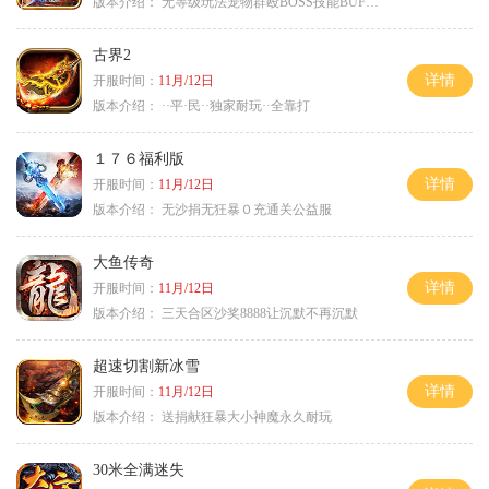
版本介绍：
无等级玩法宠物群殴BOSS技能BUFF铭文B
古界2
详情
开服时间：
11月/12日
版本介绍：
··平·民··独家耐玩··全靠打
１７６福利版
详情
开服时间：
11月/12日
版本介绍：
无沙捐无狂暴０充通关公益服
大鱼传奇
详情
开服时间：
11月/12日
版本介绍：
三天合区沙奖8888让沉默不再沉默
超速切割新冰雪
详情
开服时间：
11月/12日
版本介绍：
送捐献狂暴大小神魔永久耐玩
30米全满迷失