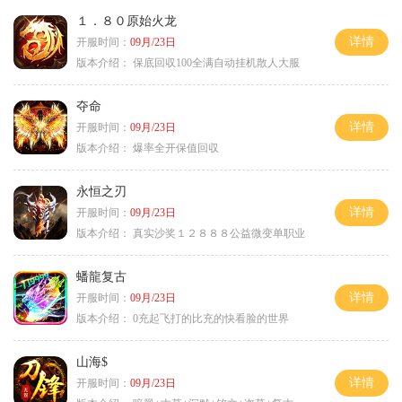
１．８０原始火龙
详情
开服时间：
09月/23日
版本介绍：
保底回収100全满自动挂机散人大服
夺命
详情
开服时间：
09月/23日
版本介绍：
爆率全开保值回収
永恒之刃
详情
开服时间：
09月/23日
版本介绍：
真实沙奖１２８８８公益微变单职业
蟠龍复古
详情
开服时间：
09月/23日
版本介绍：
0充起飞打的比充的快看脸的世界
山海$
详情
开服时间：
09月/23日