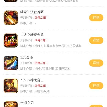
版本介绍：
暗黑+古墓+沉默+铭文+盗墓+复古
独家〕沉默首区
详情
开服时间：
09月/23日
版本介绍：
-
１８０轩辕火龙
详情
开服时间：
09月/23日
版本介绍：
装备好打爆率超高憋尿打宝不关爆率
1.70金币
详情
开服时间：
09月/23日
版本介绍：
每个月6日.16日.26日开新区
１９５神龙合击
详情
开服时间：
09月/23日
版本介绍：
独家新玩法
永恒之刃