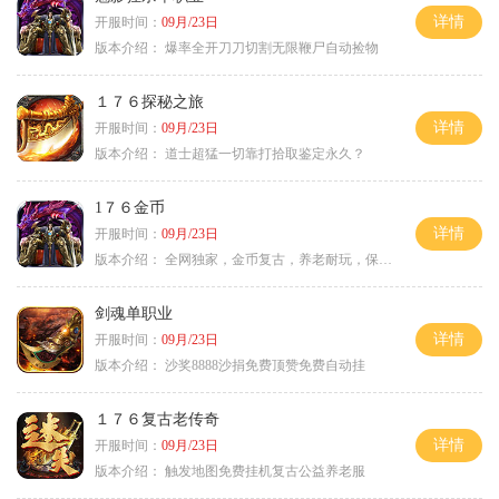
详情
开服时间：
09月/23日
版本介绍：
爆率全开刀刀切割无限鞭尸自动捡物
１７６探秘之旅
详情
开服时间：
09月/23日
版本介绍：
道士超猛一切靠打拾取鉴定永久？
1７６金币
详情
开服时间：
09月/23日
版本介绍：
全网独家，金币复古，养老耐玩，保底回収
剑魂单职业
详情
开服时间：
09月/23日
版本介绍：
沙奖8888沙捐免费顶赞免费自动挂
１７６复古老传奇
详情
开服时间：
09月/23日
版本介绍：
触发地图免费挂机复古公益养老服