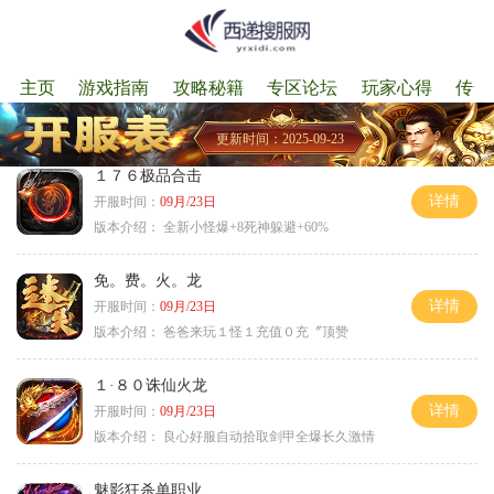
主页
游戏指南
攻略秘籍
专区论坛
玩家心得
传奇
更新时间：2025-09-23
１７６极品合击
详情
开服时间：
09月/23日
版本介绍：
全新小怪爆+8死神躲避+60%
免。费。火。龙
详情
开服时间：
09月/23日
版本介绍：
爸爸来玩１怪１充值０充〞顶赞
１·８０诛仙火龙
详情
开服时间：
09月/23日
版本介绍：
良心好服自动拾取剑甲全爆长久激情
魅影狂杀单职业