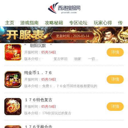
主页
游戏指南
攻略秘籍
专区论坛
玩家心得
传奇
更新时间：2026-05-14
“ 朝阳沉默 ”
详情
开服时间：
05月/14日
版本介绍：
· 复古怀旧 独家 一切靠打
纯金币１．７６
详情
开服时间：
05月/14日
版本介绍：
免费１．７６金币屌丝老板都爱玩的
１７６特色复古
详情
开服时间：
05月/14日
版本介绍：
176你没玩过的复古
１７６无极合击