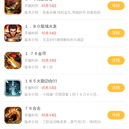
详情
开服时间：
05月/14日
版本介绍：
装备全爆.轻松运九.等级好升.自捡自回
１．８０龍域火龙
详情
开服时间：
05月/14日
版本介绍：
元宝好打激情耐玩长久稳定
１·７６金币
详情
开服时间：
05月/14日
版本介绍：
第１区
１８５火龍⑵合⑴
详情
开服时间：
05月/14日
版本介绍：
小怪爆+⑦⑧⑨套１秒７６刀９５范围捡
７６合击
详情
开服时间：
05月/14日
版本介绍：
三职业召唤圣兽，真气无CD，5秒烈火