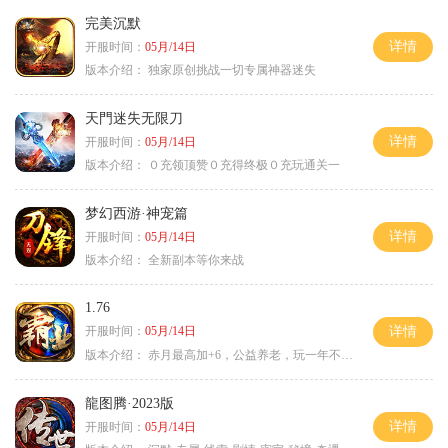
完美沉默
详情
开服时间：
05月/14日
版本介绍：
独家原创挑战一切专属神器迷失
天門迷失无限刀
详情
开服时间：
05月/14日
版本介绍：
０充领顶赞０充得终极０充玩通关一
梦幻西游·神宠篇
详情
开服时间：
05月/14日
版本介绍：
全新副本等你来战
1.76
开服时间：
05月/14日
详情
版本介绍：
赤月最高加+6，公益养老，玩一年不腻，屠龙
龍图腾·2023版
详情
开服时间：
05月/14日