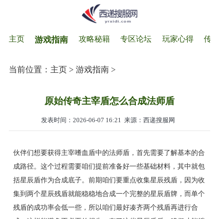
主页
攻略秘籍
专区论坛
玩家心得
传
游戏指南
当前位置：
主页
>
游戏指南
>
原始传奇主宰盾怎么合成法师盾
发表时间：2026-06-07 16:21
来源：西递搜服网
伙伴们想要获得主宰嗜血盾中的法师盾，首先需要了解基本的合
成路径。这个过程需要咱们提前准备好一些基础材料，其中就包
括星辰盾作为合成底子。前期咱们要重点收集星辰残盾，因为收
集到两个星辰残盾就能稳稳地合成一个完整的星辰盾牌，而单个
残盾的成功率会低一些，所以咱们最好凑齐两个残盾再进行合