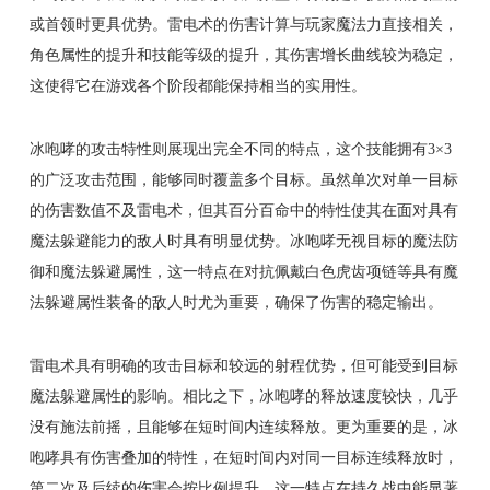
或首领时更具优势。雷电术的伤害计算与玩家魔法力直接相关，
角色属性的提升和技能等级的提升，其伤害增长曲线较为稳定，
这使得它在游戏各个阶段都能保持相当的实用性。
冰咆哮的攻击特性则展现出完全不同的特点，这个技能拥有3×3
的广泛攻击范围，能够同时覆盖多个目标。虽然单次对单一目标
的伤害数值不及雷电术，但其百分百命中的特性使其在面对具有
魔法躲避能力的敌人时具有明显优势。冰咆哮无视目标的魔法防
御和魔法躲避属性，这一特点在对抗佩戴白色虎齿项链等具有魔
法躲避属性装备的敌人时尤为重要，确保了伤害的稳定输出。
雷电术具有明确的攻击目标和较远的射程优势，但可能受到目标
魔法躲避属性的影响。相比之下，冰咆哮的释放速度较快，几乎
没有施法前摇，且能够在短时间内连续释放。更为重要的是，冰
咆哮具有伤害叠加的特性，在短时间内对同一目标连续释放时，
第二次及后续的伤害会按比例提升，这一特点在持久战中能显著