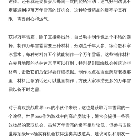
途径。还有就是要多参加每周一次的爬塔活动，运气好的话说不
定能遇到掉落万年雪霜的好机会。这种珍贵药品的爆率毕竟有
限，需要耐心和运气。
获得万年雪霜，除了直接爆出外，自己动手制作也是个不错的选
择。制作万年雪霜需要三种材料，分别是千年人参、续命散和寒
冰雪水，每种材料各五个就能制作一个万年雪霜。这些制作材料
在赤月地图的丛林迷宫里可以打到，特别是剧毒蜘蛛会掉落这些
材料，击败它们后记得要仔细挖掘。制作地点在盟重药店老板那
里，材料足够的话还可以批量制作，方便大家积攒更多的万年雪
霜以备不时之需。
对于喜欢挑战世界boss的小伙伴来说，这也是获取万年雪霜的一
个途径。世界boss作为游戏中的高难度战斗，通常会提供一些强
效物品的获取机会。虽然万年雪霜的爆率相对较低，但参与击败
世界顶级boss确实有机会获得这类高级道具。建议可以和朋友一